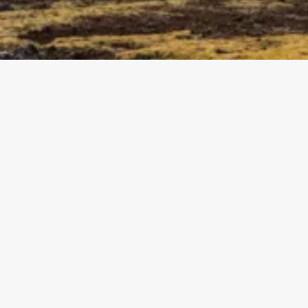
Hallo,
Ich bin
Julia Dressler
In meiner Welt ist alles Energie und fließt, nichts
ist von Natur aus starr.
Die Suche nach dem Sinn von allem was ist oder
war führte mich schon als junge Erwachsene in