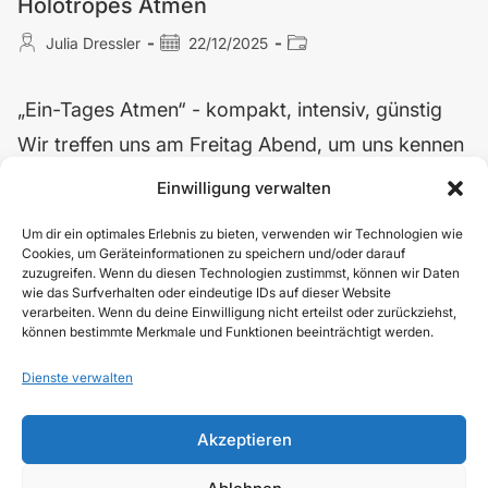
Holotropes Atmen
Julia Dressler
22/12/2025
„Ein-Tages Atmen“ - kompakt, intensiv, günstig
Wir treffen uns am Freitag Abend, um uns kennen
zu lernen. Anschließend geben Stefan und ich eine
Einwilligung verwalten
Einführung in das Holotrope Atmen für alle,…
Um dir ein optimales Erlebnis zu bieten, verwenden wir Technologien wie
Cookies, um Geräteinformationen zu speichern und/oder darauf
zuzugreifen. Wenn du diesen Technologien zustimmst, können wir Daten
Weiterlesen
wie das Surfverhalten oder eindeutige IDs auf dieser Website
verarbeiten. Wenn du deine Einwilligung nicht erteilst oder zurückziehst,
können bestimmte Merkmale und Funktionen beeinträchtigt werden.
Dienste verwalten
Akzeptieren